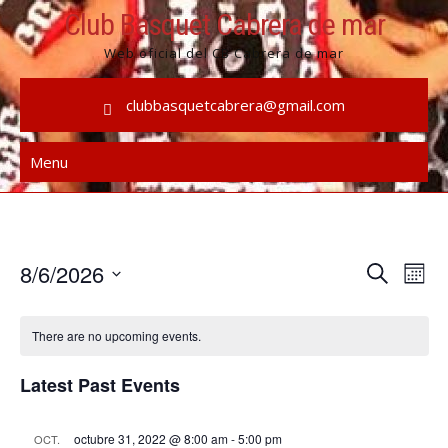
Skip
Club Basquet Cabrera de mar
to
Web oficial del CB Cabrera de mar
content
clubbasquetcabrera@gmail.com
Menu
E
E
8/6/2026
S
M
e
v
v
S
o
a
e
n
e
e
r
There are no upcoming events.
t
n
l
c
n
h
t
h
e
Latest Past Events
t
c
V
s
t
i
octubre 31, 2022 @ 8:00 am
-
5:00 pm
OCT.
d